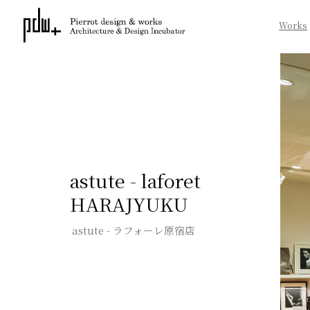
Works
astute - laforet
HARAJYUKU
astute - ラフォーレ原宿店